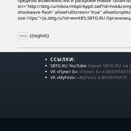
пределы возможностей и раскроем новые таланты
src="http://sbtg.ru/mbox/mbpl/App0.swf?id=hok&com
shockwave-flash" allowFullScreen="true" allowScriptA
size:10px;">[a,sbtg.ru?id=work$5,SBTG.RU Организа
{{taglist}}
теги
ССЫЛКИ:
SBTG.RU YouTube:
Канал SBTG.RU на 
VK «Пункт Б»:
«Пункт Б» в ВКОНТАКТ
VK «MyFest»:
«MyFest» в ВКОНТАКТЕ