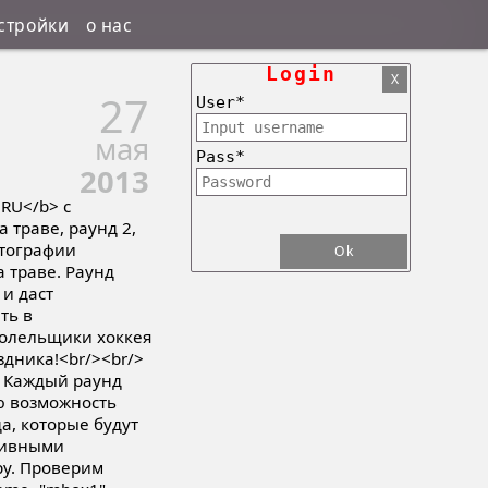
стройки
о нас
Login
X
27
User*
мая
Pass*
2013
RU</b> с
траве, раунд 2,
отографии
Ok
а траве. Раунд
 и даст
ть в
болельщики хоккея
здника!<br/><br/>
. Каждый раунд
ю возможность
а, которые будут
тивными
ру. Проверим