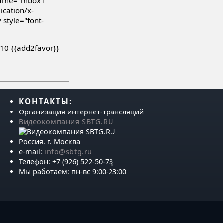
name="mbox1"
cation/x-
style="font-
10 {{add2favor}}
КОНТАКТЫ:
Организация интернет-трансляций
Видеокомпания SBTG.RU
Россия
.
г. Москва
e-mail:
info@sbtg.ru
Телефон:
+7 (926) 522-50-73
Мы работаем:
пн-вс 9:00-23:00