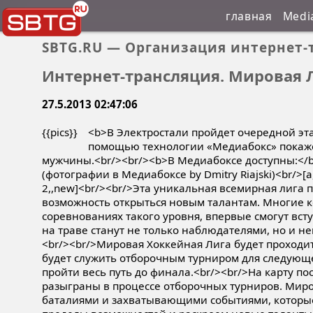
главная
Medi
SBTG.RU — Организация интернет-
Интернет-трансляция. Мировая Ли
27.5.2013 02:47:06
{{pics}}
<b>В Электростали пройдет очередной эт
помощью технологии «Медиабокс» покажет
мужчины.<br/><br/><b>В Медиабоксе доступны:</
(фотографии в Медиабоксе by Dmitry Riajski)<br/>[
2,,new]<br/><br/>Эта уникальная всемирная лига п
возможность открыться новым талантам. Многие к
соревнованиях такого уровня, впервые смогут вст
на траве станут не только наблюдателями, но и н
<br/><br/>Мировая Хоккейная Лига будет проходить
будет служить отборочным турниром для следующ
пройти весь путь до финала.<br/><br/>На карту п
разыграны в процессе отборочных турниров. Мир
баталиями и захватывающими событиями, которые о