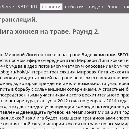
aServer SBTG.RU
новости
события
видео
блог
на
трансляций.
га хоккея на траве. Раунд 2.
ап Мировой Лиги по хоккею на траве Видеокомпания SBTG.
 в прямом эфире очередной этап Мировой Лиги хоккея на 
b><br/>Два видео потока<br/>Чат<br/>Голосование<br/>Ф
a,sbtg.ru/hok/,Интернет-трансляция. Мировая Лига хоккея н
озволит увидеть хоккей на траве во всем его великолепии
оманды, которые прежде не имели возможности участвова
упить в борьбу с сильнейшими соперниками. А страстные 
епосредственными участниками этого восхитительного пра
 в четыре тура, с августа 2012 года по февраль 2014 года
его, что даст каждой участвующей команде потенциальну
оставлены двенадцать путевок на Чемпионат Мира 2014 год
овая Хоккейная Лига будет насыщена грандиозными спор
ставят свой след в истории хоккея на траве по всему ми