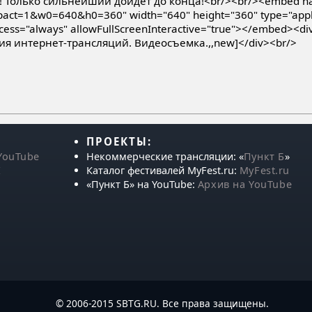
! Только сильнейший дойдет до конца!<br/><br/><embed 
pact=1&w0=640&h0=360" width="640" height="360" type="appli
ccess="always" allowFullScreenInteractive="true"></embed><div 
ция интернет-трансляций. Видеосъемка.,,new]</div><br/>
ПРОЕКТЫ:
YouTube
Некоммерческие трансляции: «
Пункт Б
»
Е
Каталог фестивалей MyFest.ru:
MyFest.ru
«Пункт Б» на YouTube:
Архив на YouTube
© 2006-2015 SBTG.RU. Все права защищены.