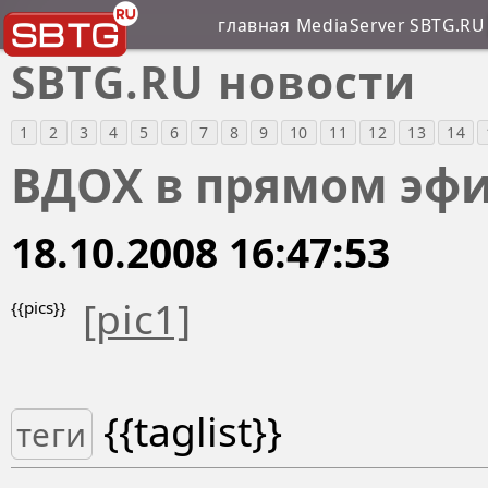
главная
MediaServer SBTG.RU
SBTG.RU новости
1
2
3
4
5
6
7
8
9
10
11
12
13
14
ВДОХ в прямом эфир
18.10.2008 16:47:53
[pic1]
{{pics}}
{{taglist}}
теги