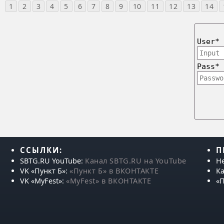
1
2
3
4
5
6
7
8
9
10
11
12
13
14
User*
Pass*
ССЫЛКИ:
П
SBTG.RU YouTube:
Канал SBTG.RU на YouTube
Н
VK «Пункт Б»:
«Пункт Б» в ВКОНТАКТЕ
Ка
VK «MyFest»:
«MyFest» в ВКОНТАКТЕ
«П