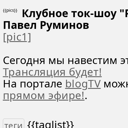
Клубное ток-шоу "
{{pics}}
Павел Руминов
[pic1]
Сегодня мы навестим э
Трансляция будет!
На портале
blogTV
можн
прямом эфире!
.
{{taglist}}
теги