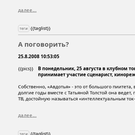
далее...
{{taglist}}
теги
А поговорить?
25.8.2008 10:53:05
{{pics}}
В понедельник, 25 августа в клубном т
принимает участие сценарист, киноре
Собственно, «Авдотья» - это от большого пиитета, 
долгие годы вместе с Татьяной Толстой она ведет
ТВ, достойную называться «интеллектуальным ток-ш
далее...
{{taglist}}
теги