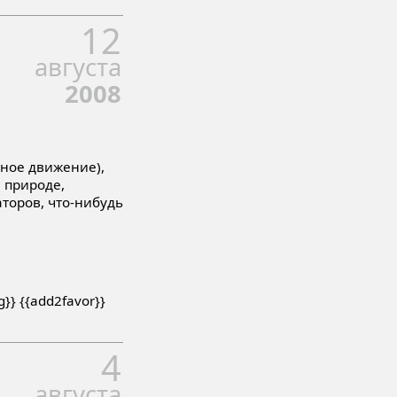
12
августа
2008
ьное движение),
 природе,
аторов, что-нибудь
ng}} {{add2favor}}
4
августа