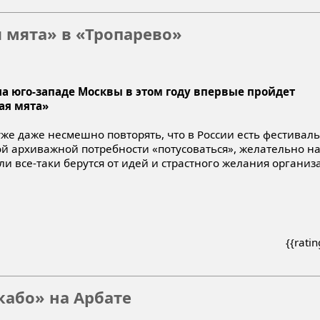
я мята» в «Тропарево»
 на юго-западе Москвы в этом году впервые пройдет
ая мята»
же даже несмешно повторять, что в России есть фестивал
кой архиважной потребности «потусоваться», желательно на
ли все-таки берутся от идей и страстного желания организ
{{rati
або» на Арбате