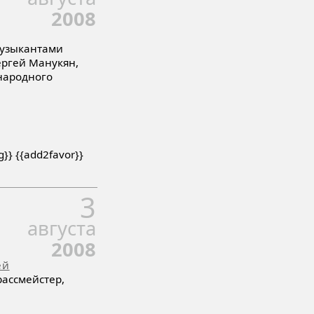
2008
музыкантами
ергей Манукян,
народного
ng}} {{add2favor}}
3
августа
2008
ей
Грассмейстер,