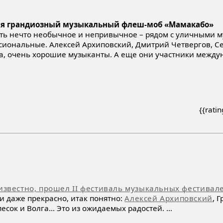
оится грандиозный музыкальный флеш-моб «Мамакабо»
дить нечто необычное и непривычное – рядом с уличными 
сиональные. Алексей Архиповский, Дмитрий Четвергов, С
да, очень хорошие музыканты. А еще они участники между
{{rati
 известно, прошел II фестиваль музыкальных фестивал
ми даже прекрасно, итак понятно:
Алексей Архиповский
, 
песок и Волга… Это из ожидаемых радостей. ...