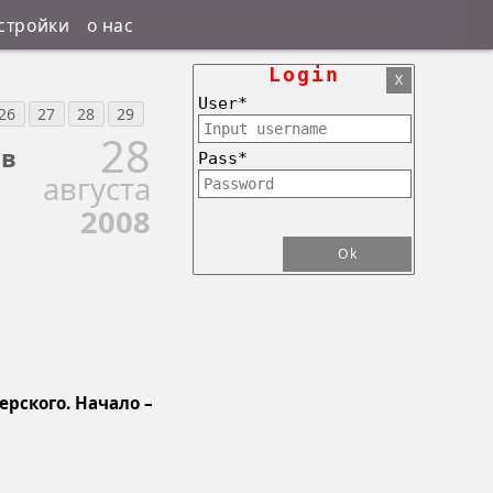
стройки
о нас
Login
X
User*
26
27
28
29
28
 в
Pass*
августа
2008
Ok
ерского. Начало –