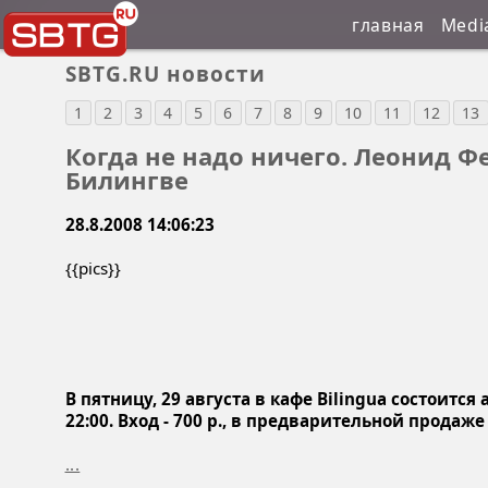
главная
Medi
SBTG.RU новости
1
2
3
4
5
6
7
8
9
10
11
12
13
Когда не надо ничего. Леонид Ф
Билингве
28.8.2008 14:06:23
{{pics}}
В пятницу, 29 августа в кафе Bilingua состоит
22:00. Вход - 700 р., в предварительной продаже 
...