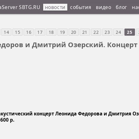
aServer SBTG.RU
новости
события
видео
блог
на
14
15
16
17
18
19
20
21
22
23
24
25
едоров и Дмитрий Озерский. Концерт
ся акустический концерт Леонида Федорова и Дмитрия Оз
600 р.