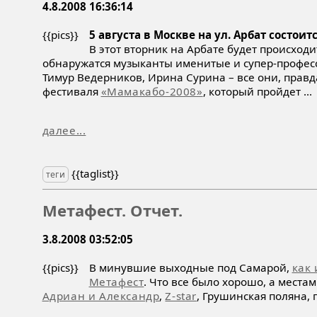
4.8.2008 16:36:14
{{pics}}
5 августа в Москве на ул. Арбат сост
В этот вторник на Арбате будет происхо
обнаружатся музыканты именитые и супер-профес
Тимур Ведерников, Ирина Сурина – все они, прав
фестиваля
«Мамакабо-2008»
, который пройдет ...
далее...
{{taglist}}
теги
Метафест. Отчет.
3.8.2008 03:52:05
{{pics}}
В минувшие выходные под Самарой,
как
Метафест
. Что все было хорошо, а места
Адриан и Александр
,
Z-star
, Грушинская поляна, 