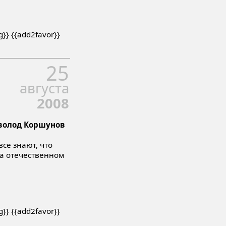
ng}} {{add2favor}}
25
августа
2008
еволод Коршунов
все знают, что
на отечественном
ng}} {{add2favor}}