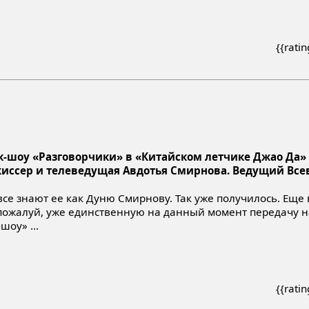
{{rati
ок-шоу «Разговорчики» в «Китайском летчике Джао Да»
жиссер и телеведущая Авдотья Смирнова. Ведущий Вс
все знают ее как Дуню Смирнову. Так уже получилось. Еще 
, пожалуй, уже единственную на данный момент передачу 
оу» ...
{{rati